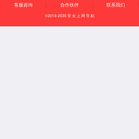
>>>【详情】
高效减水剂水剂
系列产品具有高效减水、保坍优，凝结性能优异，水泥适应性强，和易
性优，泵送性能优等特点，适用于各种混凝土结构、各种季节气候施
工。
>>>【详情】